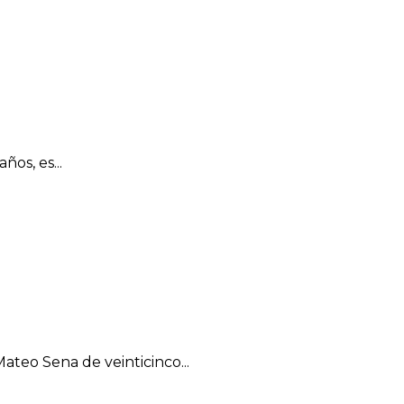
os, es...
ateo Sena de veinticinco...