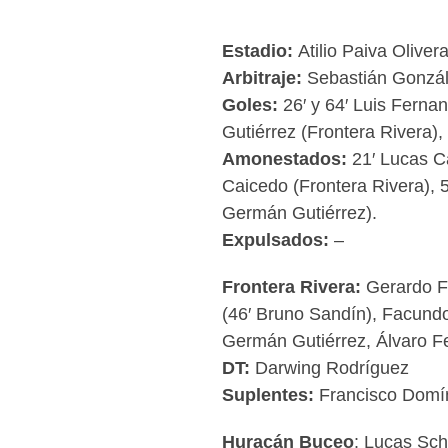
Estadio:
Atilio Paiva Oliver
Arbitraje:
Sebastián Gonzál
Goles:
26′ y 64′ Luis Ferna
Gutiérrez (Frontera Rivera),
Amonestados:
21′ Lucas C
Caicedo (Frontera Rivera), 5
Germán Gutiérrez).
Expulsados:
–
Frontera Rivera:
Gerardo Fr
(46′ Bruno Sandín), Facundo 
Germán Gutiérrez, Álvaro Fe
DT:
Darwing Rodríguez
Suplentes:
Francisco Domín
Huracán Buceo
: Lucas Sch