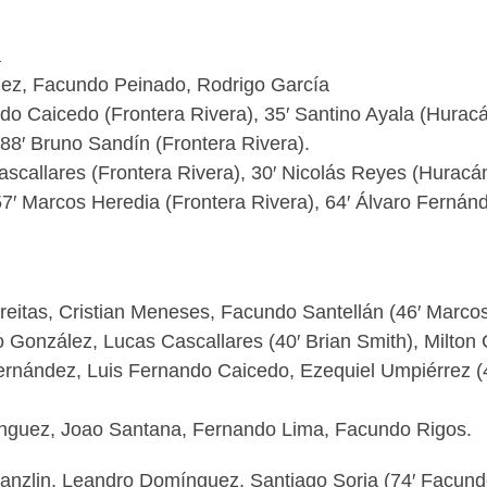
a
ez, Facundo Peinado, Rodrigo García
ndo Caicedo (Frontera Rivera), 35′ Santino Ayala (Hura
 88′ Bruno Sandín (Frontera Rivera).
ascallares (Frontera Rivera), 30′ Nicolás Reyes (Huracá
7′ Marcos Heredia (Frontera Rivera), 64′ Álvaro Fernánd
eitas, Cristian Meneses, Facundo Santellán (46′ Marco
González, Lucas Cascallares (40′ Brian Smith), Milton Co
rnández, Luis Fernando Caicedo, Ezequiel Umpiérrez (46
guez, Joao Santana, Fernando Lima, Facundo Rigos.
anzlin, Leandro Domínguez, Santiago Soria (74′ Facund