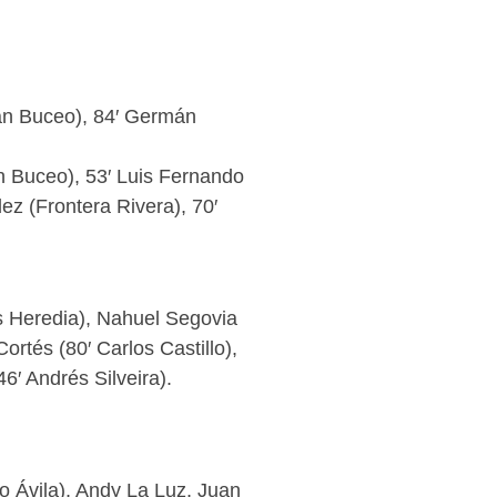
cán Buceo), 84′ Germán
n Buceo), 53′ Luis Fernando
ez (Frontera Rivera), 70′
s Heredia), Nahuel Segovia
rtés (80′ Carlos Castillo),
′ Andrés Silveira).
o Ávila), Andy La Luz, Juan