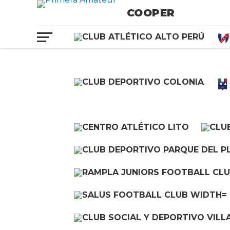
COOPER
Cooper enfr
mañana e
Mañana desde las 10:00 en el 
Rentistas en partid