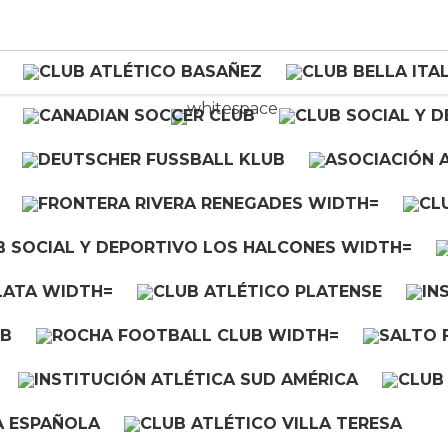
CLUBES
enta a Rentistas
n amistoso.
complejo Rentistas, Cooper enfrentará a
o amistoso de pre-temporada.