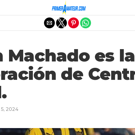
Salir de la versión móvil
 Machado es l
ración de Centr
.
5, 2024