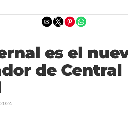
Salir de la versión móvil
rnal es el nue
dor de Central
l
, 2024