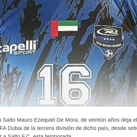
en Salto Mauro Ezequiel De Mora, de veintún años deja e
FA Dubai de la tercera división de dicho país, desde se
r a Salto F.C. esta temporada.