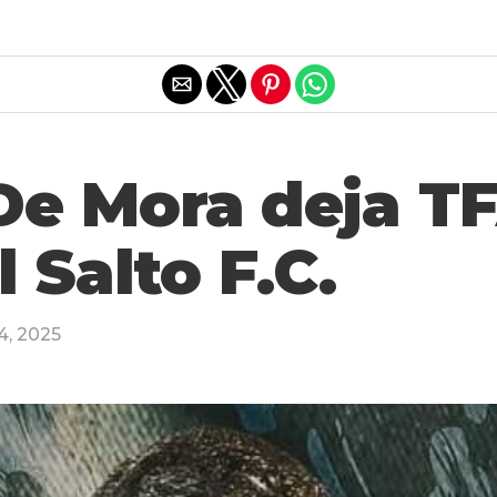
Salir de la versión móvil
De Mora deja T
 Salto F.C.
4, 2025