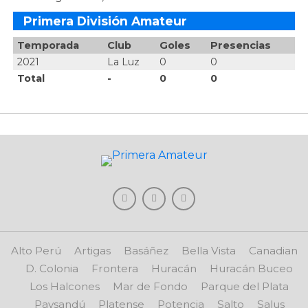
Primera División Amateur
Temporada
Club
Goles
Presencias
2021
La Luz
0
0
Total
-
0
0
Alto Perú
Artigas
Basáñez
Bella Vista
Canadian
D. Colonia
Frontera
Huracán
Huracán Buceo
Los Halcones
Mar de Fondo
Parque del Plata
Paysandú
Platense
Potencia
Salto
Salus