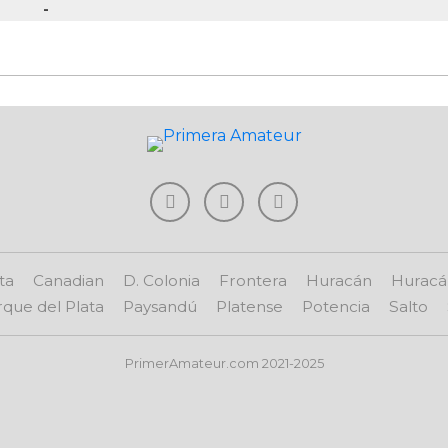
-
ta
Canadian
D. Colonia
Frontera
Huracán
Huracá
que del Plata
Paysandú
Platense
Potencia
Salto
PrimerAmateur.com 2021-2025