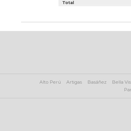
Total
Alto Perú
Artigas
Basáñez
Bella Vis
Par