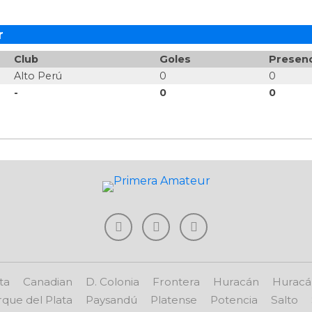
r
Club
Goles
Presenc
Alto Perú
0
0
-
0
0
ta
Canadian
D. Colonia
Frontera
Huracán
Huracá
que del Plata
Paysandú
Platense
Potencia
Salto