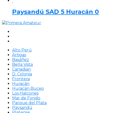
Paysandú SAD 5 Huracán 0
Alto Perú
Artigas
Basáñez
Bella Vista
Canadian
D. Colonia
Frontera
Huracán
Huracán Buceo
Los Halcones
Mar de Fondo
Parque del Plata
Paysandú
Platense