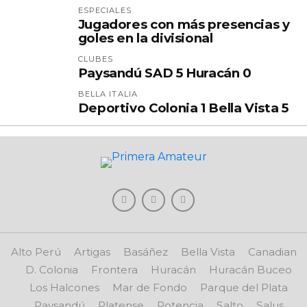
ESPECIALES
Jugadores con más presencias y
goles en la divisional
CLUBES
Paysandú SAD 5 Huracán 0
BELLA ITALIA
Deportivo Colonia 1 Bella Vista 5
Alto Perú
Artigas
Basáñez
Bella Vista
Canadian
D. Colonia
Frontera
Huracán
Huracán Buceo
Los Halcones
Mar de Fondo
Parque del Plata
Paysandú
Platense
Potencia
Salto
Salus