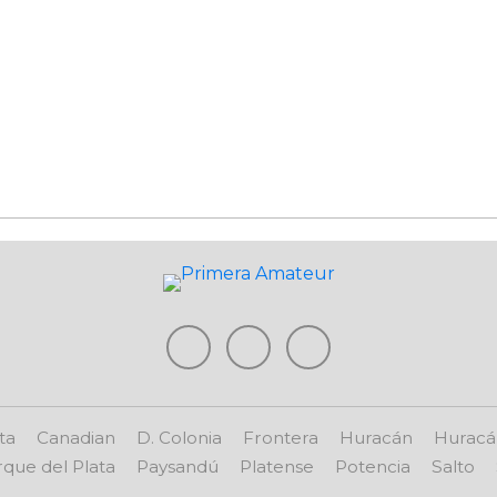
ta
Canadian
D. Colonia
Frontera
Huracán
Huracá
que del Plata
Paysandú
Platense
Potencia
Salto