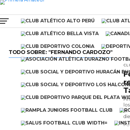
TODO SOBRE: "FERNANDO CARDOZO"
CL
F
r
T
Fi
lo
el
di
Po