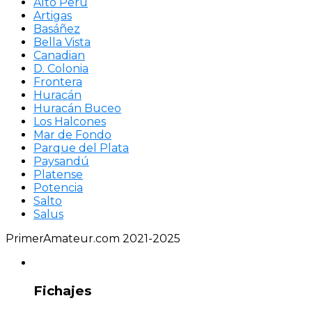
Alto Perú
Artigas
Basáñez
Bella Vista
Canadian
D. Colonia
Frontera
Huracán
Huracán Buceo
Los Halcones
Mar de Fondo
Parque del Plata
Paysandú
Platense
Potencia
Salto
Salus
PrimerAmateur.com 2021-2025
Fichajes