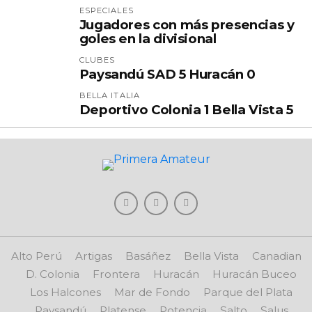
ESPECIALES
Jugadores con más presencias y
goles en la divisional
CLUBES
Paysandú SAD 5 Huracán 0
BELLA ITALIA
Deportivo Colonia 1 Bella Vista 5
Alto Perú
Artigas
Basáñez
Bella Vista
Canadian
D. Colonia
Frontera
Huracán
Huracán Buceo
Los Halcones
Mar de Fondo
Parque del Plata
Paysandú
Platense
Potencia
Salto
Salus