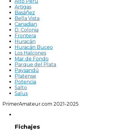
Alto Perú
Artigas
Basáñez
Bella Vista
Canadian
D. Colonia
Frontera
Huracán
Huracán Buceo
Los Halcones
Mar de Fondo
Parque del Plata
Paysandú
Platense
Potencia
Salto
Salus
PrimerAmateur.com 2021-2025
Fichajes