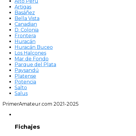
Alto Perú
Artigas
Basáñez
Bella Vista
Canadian
D. Colonia
Frontera
Huracán
Huracán Buceo
Los Halcones
Mar de Fondo
Parque del Plata
Paysandú
Platense
Potencia
Salto
Salus
PrimerAmateur.com 2021-2025
Fichajes