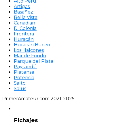
Alto Perú
Artigas
Basáñez
Bella Vista
Canadian
D. Colonia
Frontera
Huracán
Huracán Buceo
Los Halcones
Mar de Fondo
Parque del Plata
Paysandú
Platense
Potencia
Salto
Salus
PrimerAmateur.com 2021-2025
Fichajes