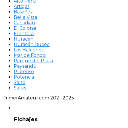
Alto Perú
Artigas
Basáñez
Bella Vista
Canadian
D. Colonia
Frontera
Huracán
Huracán Buceo
Los Halcones
Mar de Fondo
Parque del Plata
Paysandú
Platense
Potencia
Salto
Salus
PrimerAmateur.com 2021-2025
Fichajes