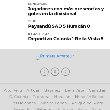
ESPECIALES
Jugadores con más presencias y
goles en la divisional
CLUBES
Paysandú SAD 5 Huracán 0
BELLA ITALIA
Deportivo Colonia 1 Bella Vista 5
Alto Perú
Artigas
Basáñez
Bella Vista
Canadian
D. Colonia
Frontera
Huracán
Huracán Buceo
Los Halcones
Mar de Fondo
Parque del Plata
Paysandú
Platense
Potencia
Salto
Salus