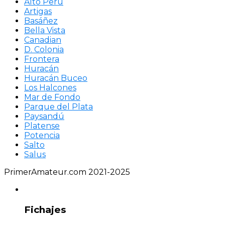
Alto Perú
Artigas
Basáñez
Bella Vista
Canadian
D. Colonia
Frontera
Huracán
Huracán Buceo
Los Halcones
Mar de Fondo
Parque del Plata
Paysandú
Platense
Potencia
Salto
Salus
PrimerAmateur.com 2021-2025
Fichajes