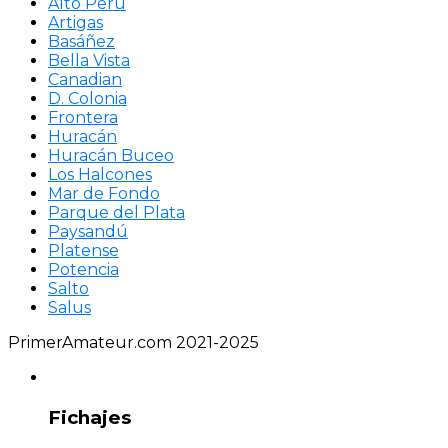
Alto Perú
Artigas
Basáñez
Bella Vista
Canadian
D. Colonia
Frontera
Huracán
Huracán Buceo
Los Halcones
Mar de Fondo
Parque del Plata
Paysandú
Platense
Potencia
Salto
Salus
PrimerAmateur.com 2021-2025
Fichajes