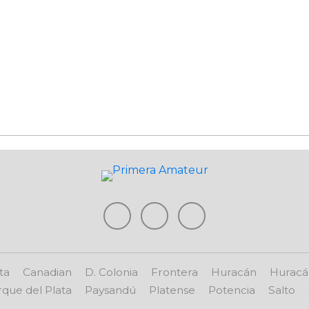
ta
Canadian
D. Colonia
Frontera
Huracán
Huracá
que del Plata
Paysandú
Platense
Potencia
Salto