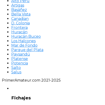
Alto Perú
Artigas
Basáñez
Bella Vista
Canadian
D. Colonia
Frontera
Huracán
Huracán Buceo
Los Halcones
Mar de Fondo
Parque del Plata
Paysandú
Platense
Potencia
Salto
Salus
PrimerAmateur.com 2021-2025
Fichajes