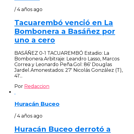
/ 4 años ago
Tacuarembó venció en La
Bombonera a Basáñez por
uno a cero
BASÁÑEZ 0-1 TACUAREMBÓ Estadio: La
Bombonera.Arbitraje: Leandro Lasso, Marcos
Correa y Leonardo Peña.Gol: 86′ Douglas
Jardel.Amonestados: 27′ Nicolás González (T),
41′...
Por
Redaccion
Huracán Buceo
/ 4 años ago
Huracán Buceo derrotó a