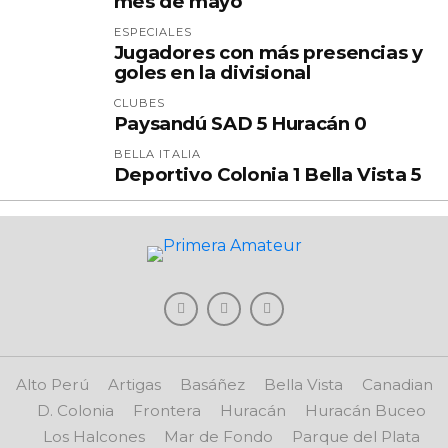
mes de mayo
ESPECIALES
Jugadores con más presencias y
goles en la divisional
CLUBES
Paysandú SAD 5 Huracán 0
BELLA ITALIA
Deportivo Colonia 1 Bella Vista 5
Alto Perú
Artigas
Basáñez
Bella Vista
Canadian
D. Colonia
Frontera
Huracán
Huracán Buceo
Los Halcones
Mar de Fondo
Parque del Plata