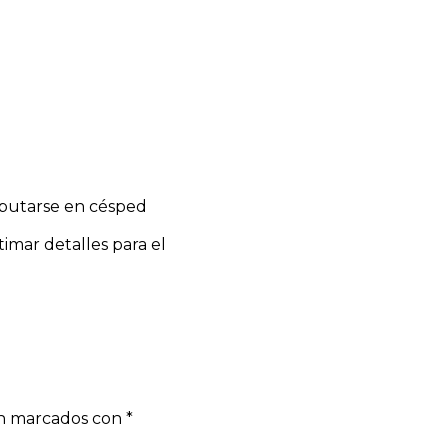
sputarse en césped
timar detalles para el
án marcados con
*