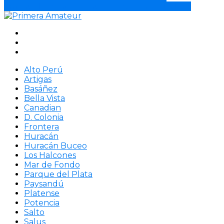
Emanuel Fuentes es nuevo jugador de La Luz.
Alto Perú
Artigas
Basáñez
Bella Vista
Canadian
D. Colonia
Frontera
Huracán
Huracán Buceo
Los Halcones
Mar de Fondo
Parque del Plata
Paysandú
Platense
Potencia
Salto
Salus