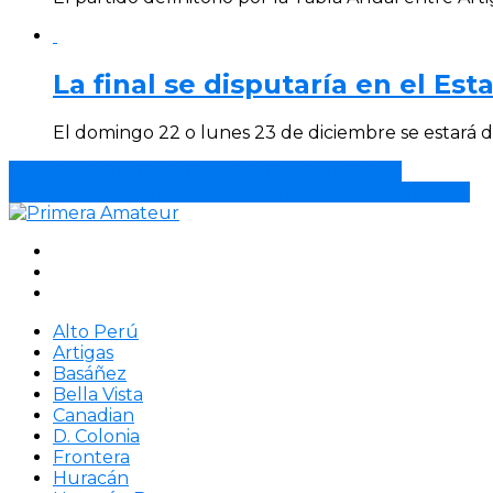
La final se disputaría en el Es
El domingo 22 o lunes 23 de diciembre se estará dis
Sigue en la justicia el caso de Frontera Rivera
Paysandú enfrentará a Huracán en partido amistoso.
Alto Perú
Artigas
Basáñez
Bella Vista
Canadian
D. Colonia
Frontera
Huracán