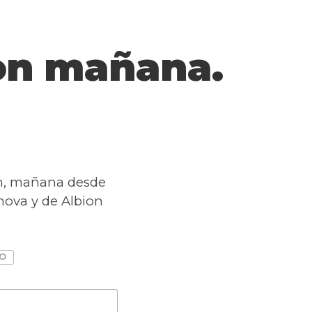
ion mañana.
on, mañana desde
anova y de Albion
NO