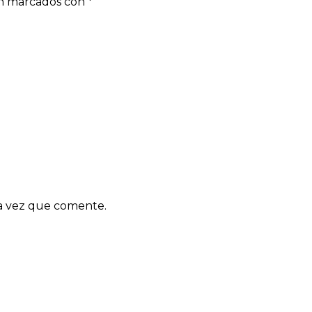
án marcados con
*
ma vez que comente.