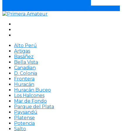
Huracán superó a Salus en su cancha.
Colón perdió con Defensor Sporting en el Franzini.
Alto Perú
Artigas
Basáñez
Bella Vista
Canadian
D. Colonia
Frontera
Huracán
Huracán Buceo
Los Halcones
Mar de Fondo
Parque del Plata
Paysandú
Platense
Potencia
Salto