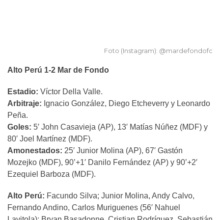
Foto (Instagram): @mardefondofc
Alto Perú 1-2 Mar de Fondo
Estadio:
Víctor Della Valle.
Arbitraje:
Ignacio González, Diego Etcheverry y Leonardo
Peña.
Goles:
5′ John Casavieja (AP), 13′ Matías Núñez (MDF) y
80′ Joel Martínez (MDF).
Amonestados:
25′ Junior Molina (AP), 67′ Gastón
Mozejko (MDF), 90’+1′ Danilo Fernández (AP) y 90’+2′
Ezequiel Barboza (MDF).
Alto Perú:
Facundo Silva; Junior Molina, Andy Calvo,
Fernando Andino, Carlos Muriguenes (56′ Nahuel
Lavitola); Bryan Basadonne, Cristian Rodríguez, Sebastián