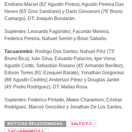
Emiliano Maciel (82′ Agustín Pintos); Agustín Pereira Das
Neves (63′ Gino Sandiano) y Darío Giovanoni (79′ Bruno
Camargo). DT: Joaquín Burutarán.
Suplentes: Leonardo Fagúndez, Facundo Moreira,
Federico Pereira, Nahuel Serrón y Brian Sabaño.
Tacuarembó:
Rodrigo Dos Santos; Nahuel Píriz (73′
Bruno Bica), Iván Silva, Eduardo Palacios, Igor Viera;
Agustín Coitto, Sebastián Rosano (45′ Armando Benítez),
Edison Torres (81′ Ezequiel Barate), Yonathan Gorgoroso
(88′ Agustín Cedrés); Anderson Pérez y Douglas Jardel
(45′ Pedro Rodríguez). DT: Matías Rosa.
Suplentes: Federico Pintado, Mateo Charamoni, Cristian
Rodríguez, Marcos González y Jonathan De Los Santos.
NOTICIAS RELACIONADAS:
SALTO F.C.
TACUAREMBÓ F.C.