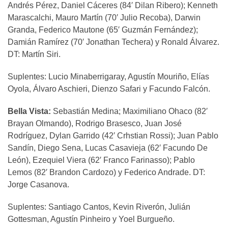
Andrés Pérez, Daniel Cáceres (84′ Dilan Ribero); Kenneth
Marascalchi, Mauro Martín (70′ Julio Recoba), Darwin
Granda, Federico Mautone (65′ Guzmán Fernández);
Damián Ramírez (70′ Jonathan Techera) y Ronald Álvarez.
DT: Martín Siri.
Suplentes: Lucio Minaberrigaray, Agustín Mouriño, Elías
Oyola, Álvaro Aschieri, Dienzo Safari y Facundo Falcón.
Bella Vista:
Sebastián Medina; Maximiliano Ohaco (82′
Brayan Olmando), Rodrigo Brasesco, Juan José
Rodríguez, Dylan Garrido (42′ Crhstian Rossi); Juan Pablo
Sandín, Diego Sena, Lucas Casavieja (62′ Facundo De
León), Ezequiel Viera (62′ Franco Farinasso); Pablo
Lemos (82′ Brandon Cardozo) y Federico Andrade. DT:
Jorge Casanova.
Suplentes: Santiago Cantos, Kevin Riverón, Julián
Gottesman, Agustín Pinheiro y Yoel Burgueño.