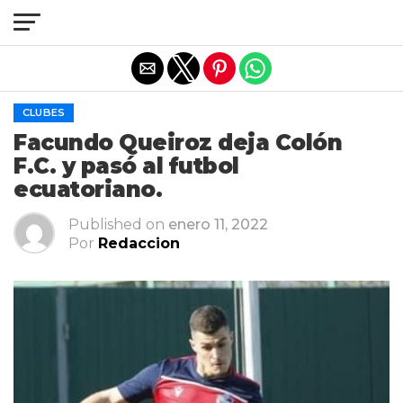
Salir de la versión móvil
CLUBES
Facundo Queiroz deja Colón
F.C. y pasó al futbol
ecuatoriano.
Published on
enero 11, 2022
Por
Redaccion