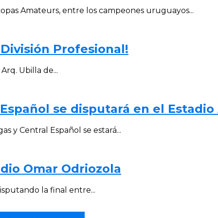
copas Amateurs, entre los campeones uruguayos...
División Profesional!
Arq. Ubilla de...
 Español se disputará en el Estadio 
as y Central Español se estará...
tadio Omar Odriozola
putando la final entre...
oleó por cinco a cero.