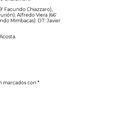
9′ Facundo Chiazzaro),
rión); Alfredo Viera (66′
ndo Mimbacas): DT: Javier
Acosta.
án marcados con
*