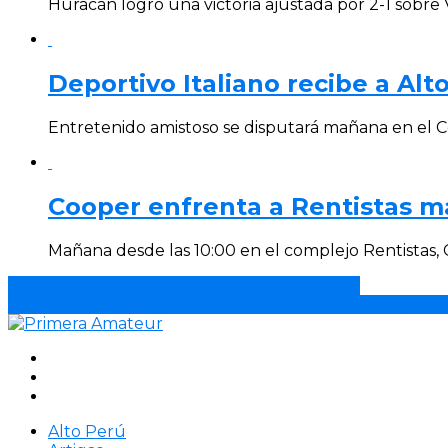
Huracán logró una victoria ajustada por 2-1 sobre 
Deportivo Italiano recibe a Alt
Entretenido amistoso se disputará mañana en el C
Cooper enfrenta a Rentistas m
Mañana desde las 10:00 en el complejo Rentistas, C
Salus derrotó por uno a cero a Los Halcones
Deportivo Colonia ganó como local ante Basáñez por u
Alto Perú