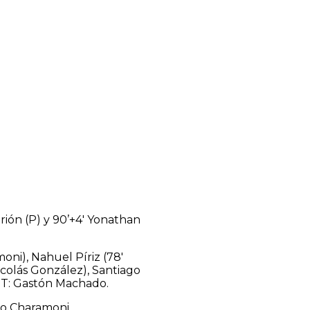
rión (P) y 90’+4′ Yonathan
ni), Nahuel Píriz (78′
icolás González), Santiago
 DT: Gastón Machado.
lo Charamoni.