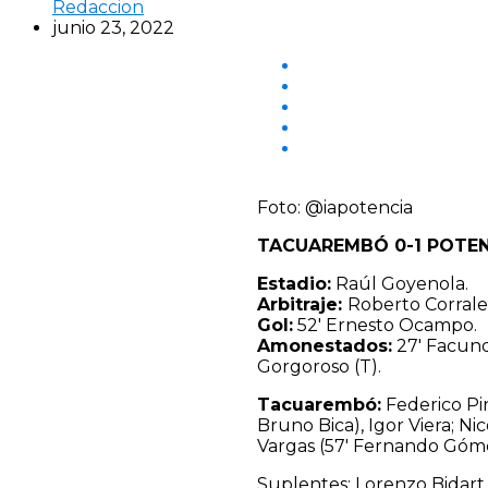
Redaccion
junio 23, 2022
Foto: @iapotencia
TACUAREMBÓ 0-1 POTE
Estadio:
Raúl Goyenola.
Arbitraje:
Roberto Corrale
Gol:
52′ Ernesto Ocampo.
Amonestados:
27′ Facundo
Gorgoroso (T).
Tacuarembó:
Federico Pin
Bruno Bica), Igor Viera; N
Vargas (57′ Fernando Góme
Suplentes: Lorenzo Bidart