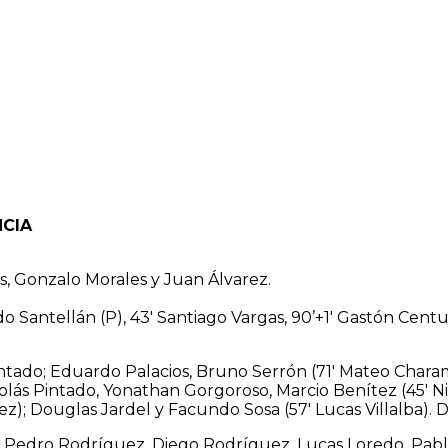
NCIA
s, Gonzalo Morales y Juan Álvarez.
 Santellán (P), 43′ Santiago Vargas, 90’+1′ Gastón Centu
tado; Eduardo Palacios, Bruno Serrón (71′ Mateo Charamo
icolás Pintado, Yonathan Gorgoroso, Marcio Benítez (45′ N
z); Douglas Jardel y Facundo Sosa (57′ Lucas Villalba).
, Pedro Rodríguez, Diego Rodríguez, Lucas Loredo, Pab