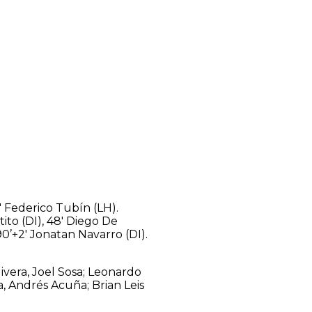
1′ Federico Tubín (LH).
ito (DI), 48′ Diego De
90’+2′ Jonatan Navarro (DI).
ivera, Joel Sosa; Leonardo
a, Andrés Acuña; Brian Leis