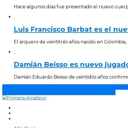
Hace algunos días fue presentado el nuevo cuerpo
Luis Francisco Barbat es el nue
El arquero de veintitrés años nacido en Colombia, 
Damián Beisso es nuevo jugador
Damián Eduardo Beisso de veintidós años confirmó s
Parque del Plata venció de atrás y en la hora al equipo
Victoria de Villa Teresa ante Rocha por uno a cero