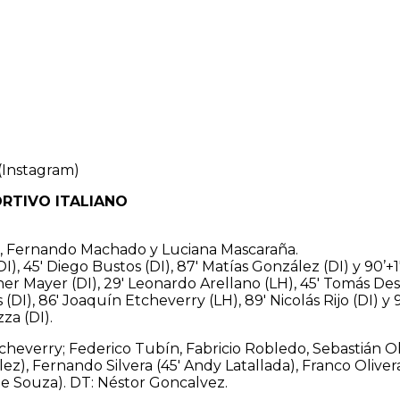
(Instagram)
ORTIVO ITALIANO
, Fernando Machado y Luciana Mascaraña.
I), 45′ Diego Bustos (DI), 87′ Matías González (DI) y 90’+
her Mayer (DI), 29′ Leonardo Arellano (LH), 45′ Tomás Dest
 (DI), 86′ Joaquín Etcheverry (LH), 89′ Nicolás Rijo (DI) y 
za (DI).
heverry; Federico Tubín, Fabricio Robledo, Sebastián Ol
ez), Fernando Silvera (45′ Andy Latallada), Franco Oliver
De Souza). DT: Néstor Goncalvez.