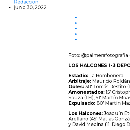
Redaccion
junio 30, 2022
Foto: @palmerafotografia 
LOS HALCONES 1-3 DEP
Estadio:
La Bombonera.
Arbitraje:
Mauricio Roldán
Goles:
30′ Tomás Destito (D
Amonestados:
15′ Cristop
Souza (LH), 51′ Martín Moas
Expulsado:
80′ Martín Maz
Los Halcones:
Joaquín Etc
Arellano (45′ Matías Gonzál
y David Medina (11′ Diego 