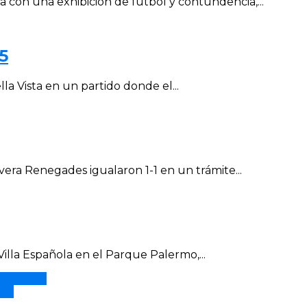
con una exhibición de fútbol y contundencia,...
5
la Vista en un partido donde el...
vera Renegades igualaron 1-1 en un trámite...
Villa Española en el Parque Palermo,...
renador.
23.