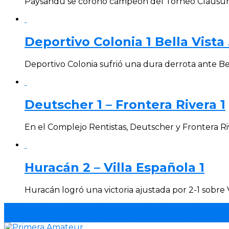
Paysandú se coronó campeón del Torneo Clausura 
Deportivo Colonia 1 Bella Vista 
Deportivo Colonia sufrió una dura derrota ante Bel
Deutscher 1 – Frontera Rivera 1
En el Complejo Rentistas, Deutscher y Frontera Ri
Huracán 2 – Villa Española 1
Huracán logró una victoria ajustada por 2-1 sobre 
Mario Carballo firmó en Mar de Fondo como nuevo ent
Richard Usuca es el entrenador de Salto F.C. para el 20