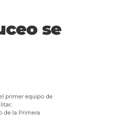
uceo se
el primer equipo de
itar.
o de la Primera