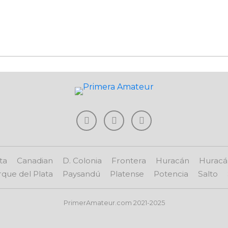
ta
Canadian
D. Colonia
Frontera
Huracán
Huracá
que del Plata
Paysandú
Platense
Potencia
Salto
PrimerAmateur.com 2021-2025