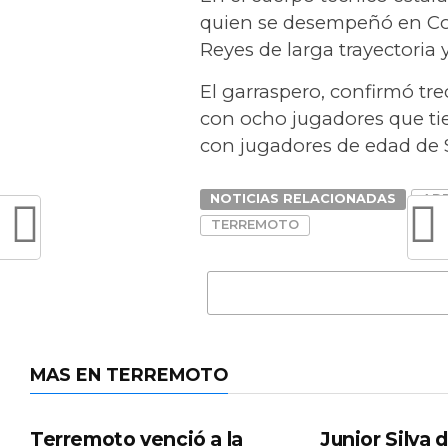
quien se desempeñó en Col
Reyes de larga trayectoria
El garraspero, confirmó tr
con ocho jugadores que ti
con jugadores de edad de 
NOTICIAS RELACIONADAS
ADR
TERREMOTO
MAS EN TERREMOTO
Terremoto venció a la
Junior Silva d