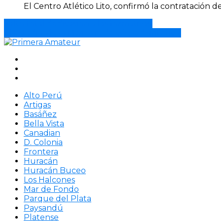
El Centro Atlético Lito, confirmó la contratación d
Salto total dedicación a las formativas.
El Estadio Vispo Mari será de césped sintético.
Alto Perú
Artigas
Basáñez
Bella Vista
Canadian
D. Colonia
Frontera
Huracán
Huracán Buceo
Los Halcones
Mar de Fondo
Parque del Plata
Paysandú
Platense