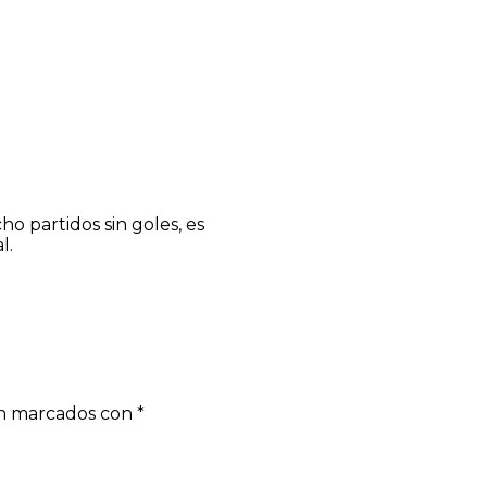
o partidos sin goles, es
l.
án marcados con
*