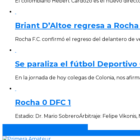
El colombiano Hebert Cardozo es el nuevo director 
Briant D’Altoe regresa a Rocha 
Rocha F.C. confirmó el regreso del delantero de vei
Se paraliza el fútbol Deportivo
En la jornada de hoy colegas de Colonia, nos afir
Rocha 0 DFC 1
Estadio: Dr. Mario SobreroÁrbitraje: Felipe Vikon
Gastón Alvite firmó con Rocha F.C.
Lucas Morales pasa de Potencia a Rocha para esta tem