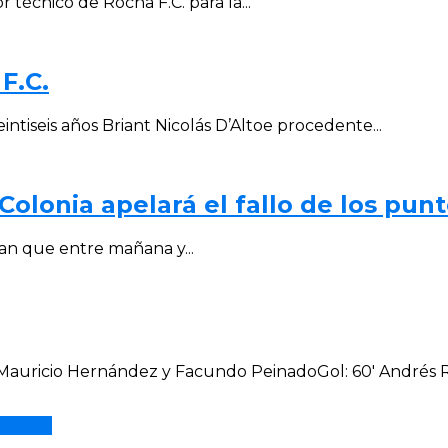
técnico de Rocha F.C. para la...
F.C.
ntiseis años Briant Nicolás D’Altoe procedente...
 Colonia apelará el fallo de los pun
man que entre mañana y...
is, Mauricio Hernández y Facundo PeinadoGol: 60′ Andrés 
porada.