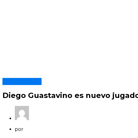
Durazno F.C.
Diego Guastavino es nuevo jugado
por