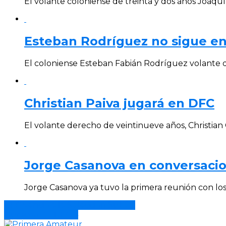
El volante coloniense de treinta y dos años Joaquí
Esteban Rodríguez no sigue en
El coloniense Esteban Fabián Rodríguez volante de 
Christian Paiva jugará en DFC
El volante derecho de veintinueve años, Christian G
Jorge Casanova en conversaci
Jorge Casanova ya tuvo la primera reunión con los
DFC venció a la Selección Sub20
Huracán 2 – DFC 4