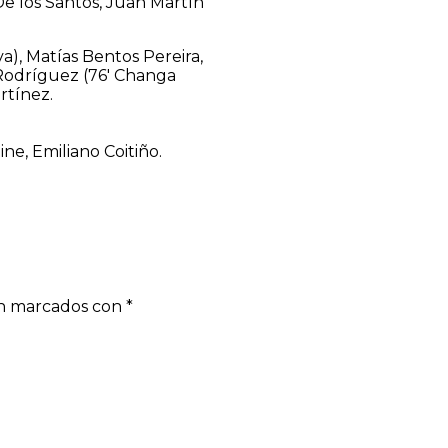
De los Santos, Juan Martín
), Matías Bentos Pereira,
 Rodríguez (76′ Changa
rtínez.
e, Emiliano Coitiño.
án marcados con
*