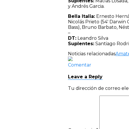
Suplentes:
Matías Losada,
y Andrés Garcia.
Bella Italia:
Ernesto Hernán
Nicolás Prieto (54′ Darwin
Bass), Bruno Barbato, Nésto
–
DT:
Leandro Silva
Suplentes:
Santiago Rodrí
Noticias relacionadas
Amat
Comentar
Leave a Reply
Tu dirección de correo ele