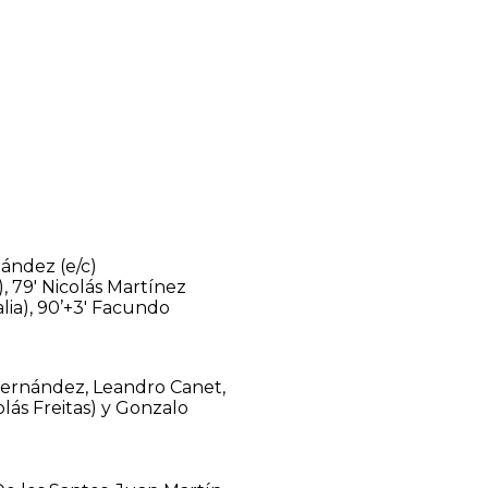
nández (e/c)
), 79′ Nicolás Martínez
talia), 90’+3′ Facundo
 Fernández, Leandro Canet,
olás Freitas) y Gonzalo