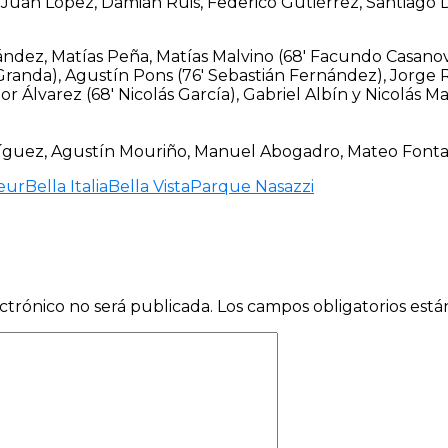
 Juan López, Damián Ruis, Federico Gutiérrez, Santiago 
dez, Matías Peña, Matías Malvino (68′ Facundo Casanova
 Granda), Agustín Pons (76′ Sebastián Fernández), Jorge
r Álvarez (68′ Nicolás García), Gabriel Albín y Nicolás Ma
guez, Agustín Mouriño, Manuel Abogadro, Mateo Fontain
eur
Bella Italia
Bella Vista
Parque Nasazzi
ctrónico no será publicada.
Los campos obligatorios est