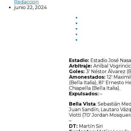
Redaccion
junio 22, 2024
Estadio:
Estadio José Nasa
Arbitraje:
Aníbal Vogrincic
Goles:
3′ Néstor Álvarez (B
Amonestados:
12′ Maximil
(Bella Italia), 81′ Ernesto 
Chiapella (Bella Italia).
Expulsados:
–
Bella Vista
: Sebastián Me
Juan Sandín, Lautaro Vázque
Viotti (70′ Jordan Mosquer
–
DT:
Martín Siri