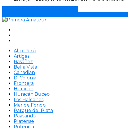
Alto Perú 0 – Deportivo Italiano 2
Basáñez solicita a la AUF la perdida de puntos de Deport
Alto Perú
Artigas
Basáñez
Bella Vista
Canadian
D. Colonia
Frontera
Huracán
Huracán Buceo
Los Halcones
Mar de Fondo
Parque del Plata
Paysandú
Platense
Potencia