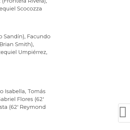
(Frontera Rivera),
Ezequiel Scocozza
o Sandín), Facundo
Brian Smith),
Ezequiel Umpiérrez,
o Isabella, Tomás
briel Flores (62′
osta (62′ Reymond