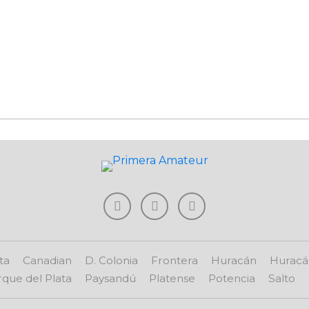
ta
Canadian
D. Colonia
Frontera
Huracán
Huracá
que del Plata
Paysandú
Platense
Potencia
Salto