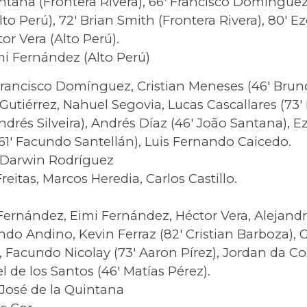
antana (Frontera Rivera), 66′ Francisco Domínguez 
Alto Perú), 72′ Brian Smith (Frontera Rivera), 80′ 
tor Vera (Alto Perú).
mi Fernández (Alto Perú)
rancisco Domínguez, Cristian Meneses (46′ Brun
tiérrez, Nahuel Segovia, Lucas Cascallares (73′ 
Andrés Silveira), Andrés Díaz (46′ João Santana), 
61′ Facundo Santellán), Luis Fernando Caicedo.
Darwin Rodríguez
eitas, Marcos Heredia, Carlos Castillo.
ernández, Eimi Fernández, Héctor Vera, Alejandr
 Andino, Kevin Ferraz (82′ Cristian Barboza), Ga
, Facundo Nicolay (73′ Aaron Pírez), Jordan da C
l de los Santos (46′ Matías Pérez).
José de la Quintana