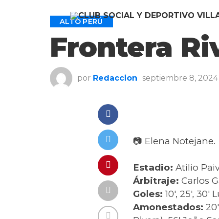
ALTO PERÚ
Frontera Ri
por
Redaccion
septiembre 8, 2024
📷 Elena Notejane.
Estadio:
Atilio Pai
Árbitraje:
Carlos G
Goles:
10′, 25′, 30
Amonestados:
20′