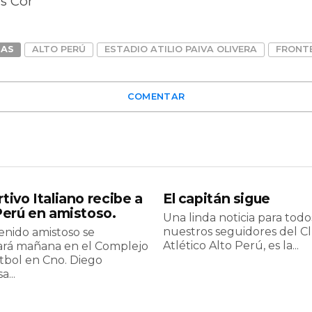
s Cor
DAS
ALTO PERÚ
ESTADIO ATILIO PAIVA OLIVERA
FRONTE
COMENTAR
tivo Italiano recibe a
El capitán sigue
Perú en amistoso.
Una linda noticia para todo
nuestros seguidores del C
enido amistoso se
Atlético Alto Perú, es la...
ará mañana en el Complejo
tbol en Cno. Diego
a...