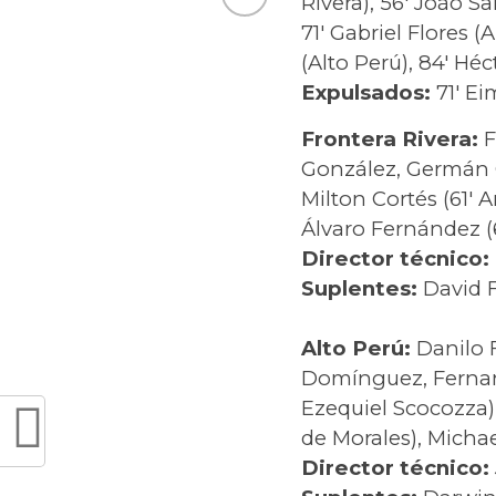
Rivera), 56′ João S
71′ Gabriel Flores (
(Alto Perú), 84′ Héc
Expulsados:
71′ Ei
Frontera Rivera:
F
González, Germán Gu
Milton Cortés (61′ 
Álvaro Fernández (
Director técnico:
Suplentes:
David Fr
Alto Perú:
Danilo F
Domínguez, Fernando
Ezequiel Scocozza)
de Morales), Michae
Director técnico: