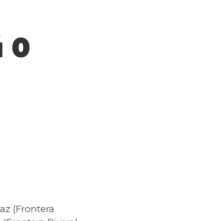
ú 0
íaz (Frontera