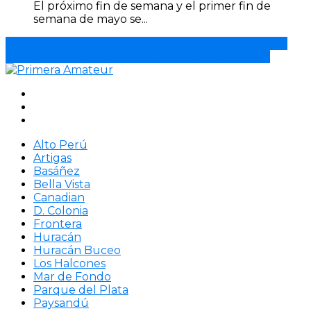
El próximo fin de semana y el primer fin de
semana de mayo se...
Michel Acosta comenzó a entrenar a Paysandú F.C.
Emiliano «Rayo» Fernández emigró a Argentina.
Alto Perú
Artigas
Basáñez
Bella Vista
Canadian
D. Colonia
Frontera
Huracán
Huracán Buceo
Los Halcones
Mar de Fondo
Parque del Plata
Paysandú