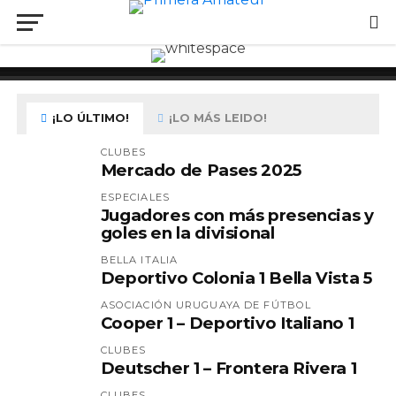
El torneo comenzará próximo al
FICHAJES
CLUBES
mes de mayo
Mercado de Pases 2026
Paysandú SAD 5 Huracán 0
¡LO ÚLTIMO!
¡LO MÁS LEIDO!
CLUBES
Mercado de Pases 2025
ESPECIALES
Jugadores con más presencias y
goles en la divisional
BELLA ITALIA
Deportivo Colonia 1 Bella Vista 5
ASOCIACIÓN URUGUAYA DE FÚTBOL
Cooper 1 – Deportivo Italiano 1
CLUBES
Deutscher 1 – Frontera Rivera 1
CLUBES